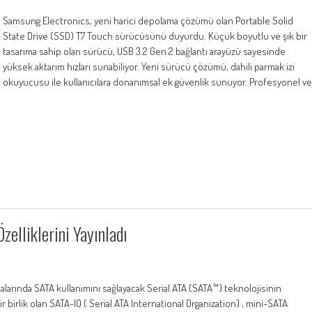
Samsung Electronics, yeni harici depolama çözümü olan Portable Solid
State Drive (SSD) T7 Touch sürücüsünü duyurdu. Küçük boyutlu ve şık bir
tasarıma sahip olan sürücü, USB 3.2 Gen 2 bağlantı arayüzü sayesinde
yüksek aktarım hızları sunabiliyor. Yeni sürücü çözümü, dahili parmak izi
okuyucusu ile kullanıcılara donanımsal ek güvenlik sunuyor. Profesyonel ve
elliklerini Yayınladı
arında SATA kullanımını sağlayacak Serial ATA (SATA™) teknolojisinin
 bir birlik olan SATA-IO ( Serial ATA International Organization) , mini-SATA