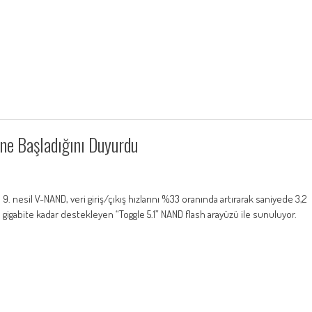
e Başladığını Duyurdu
9. nesil V-NAND, veri giriş/çıkış hızlarını %33 oranında artırarak saniyede 3,2
gigabite kadar destekleyen “Toggle 5.1” NAND flash arayüzü ile sunuluyor.