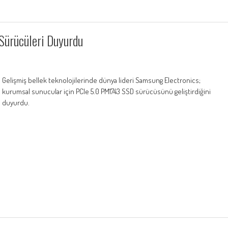
ürücüleri Duyurdu
Gelişmiş bellek teknolojilerinde dünya lideri Samsung Electronics;
kurumsal sunucular için PCIe 5.0 PM1743 SSD sürücüsünü geliştirdiğini
duyurdu.