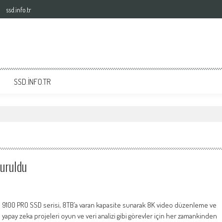
ssd.info.tr
SSD.INFO.TR
uruldu
9100 PRO SSD serisi, 8TB’a varan kapasite sunarak 8K video düzenleme ve
yapay zeka projeleri oyun ve veri analizi gibi görevler için her zamankinden