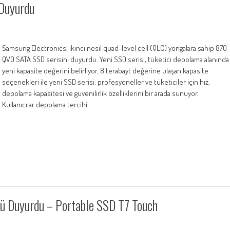
Duyurdu
Samsung Electronics, ikinci nesil quad-level cell (QLC) yongalara sahip 870
QVO SATA SSD serisini duyurdu. Yeni SSD serisi, tüketici depolama alanında
yeni kapasite değerini belirliyor. 8 terabayt değerine ulaşan kapasite
seçenekleri ile yeni SSD serisi, profesyoneller ve tüketiciler için hız,
depolama kapasitesi ve güvenilirlik özelliklerini bir arada sunuyor.
Kullanıcılar depolama tercihi
ü Duyurdu – Portable SSD T7 Touch