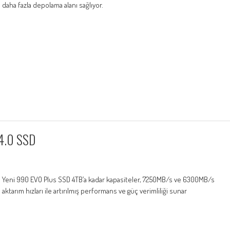
daha fazla depolama alanı sağlıyor.
 4.0 SSD
Yeni 990 EVO Plus SSD 4TB’a kadar kapasiteler, 7250MB/s ve 6300MB/s
aktarım hızları ile artırılmış performans ve güç verimliliği sunar