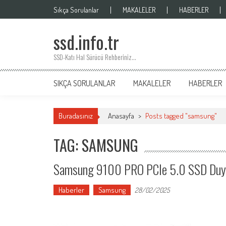
Skip
Sıkça Sorulanlar
MAKALELER
HABERLER
to
content
ssd.info.tr
SSD-Katı Hal Sürücü Rehberiniz…
SIKÇA SORULANLAR
MAKALELER
HABERLER
Buradasınız
Anasayfa
>
Posts tagged "samsung"
TAG: SAMSUNG
Samsung 9100 PRO PCIe 5.0 SSD Duy
Haberler
Samsung
28/02/2025