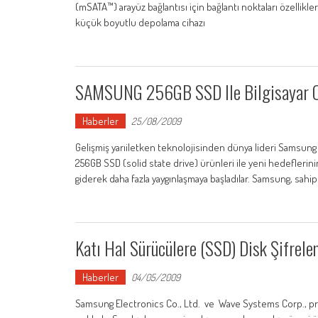
(mSATA™) arayüz bağlantısı için bağlantı noktaları özellikle
küçük boyutlu depolama cihazı
SAMSUNG 256GB SSD Ile Bilgisayar Oy
Haberler
25/08/2009
Gelişmiş yarıiletken teknolojisinden dünya lideri Samsung 
256GB SSD (solid state drive) ürünleri ile yeni hedeflerini
giderek daha fazla yaygınlaşmaya başladılar. Samsung, sahip 
Katı Hal Sürücülere (SSD) Disk Şifrel
Haberler
04/05/2009
Samsung Electronics Co., Ltd. ve Wave Systems Corp., profesy