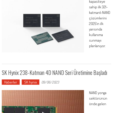
kapasiteye
sahip ilk 321-
katmanlı NAND
çözümlerini
2025’in ilk
yarısında
kullanıma
sunmayı
planlanıyor.
SK Hynix 238-Katman 4D NAND Seri Üretimine Başladı
Haberler
SK hynix
09/06/2023
NAND yonga
sektörünün
önde gelen