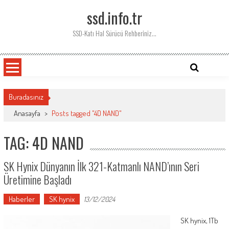
Skip
ssd.info.tr
to
content
SSD-Katı Hal Sürücü Rehberiniz…
Buradasınız
Anasayfa
>
Posts tagged "4D NAND"
TAG: 4D NAND
SK Hynix Dünyanın İlk 321-Katmanlı NAND’ının Seri
Üretimine Başladı
Haberler
SK hynix
13/12/2024
SK hynix, 1Tb