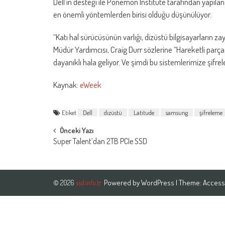
Dell’in desteği ile Ponemon Institute tarafından yapılan
en önemli yöntemlerden birisi olduğu düşünülüyor.
“Katı hal sürücüsünün varlığı, dizüstü bilgisayarların za
Müdür Yardımcısı, Craig Durr sözlerine “Hareketli parç
dayanıklı hala geliyor. Ve şimdi bu sistemlerimize şifrel
Kaynak:
eWeek
Etiket
Dell
dizüstü
Latitude
samsung
şifreleme
Post
Önceki Yazı
Super Talent’dan 2TB PCIe SSD
navigation
Powered by
WordPress
| Theme:
Access
© 2026
ssd.info.tr