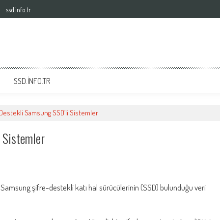
ssd.info.tr
SSD.INFO.TR
-Destekli Samsung SSD’li Sistemler
i Sistemler
 Samsung şifre-destekli katı hal sürücülerinin (SSD) bulunduğu veri