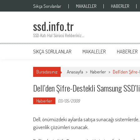
Skip
Sıkça Sorulanlar
MAKALELER
HABERLER
to
content
ssd.info.tr
SSD-Katı Hal Sürücü Rehberiniz…
SIKÇA SORULANLAR
MAKALELER
HABERLER
Buradasınız
Anasayfa
>
Haberler
>
Dell’den Şifre
Dell’den Şifre-Destekli Samsung SSD’l
Haberler
03/05/2009
Dell, önümüzdeki aylarda satışa sunacağı sistemlerde,
güvenlik çözümleri sunacak.