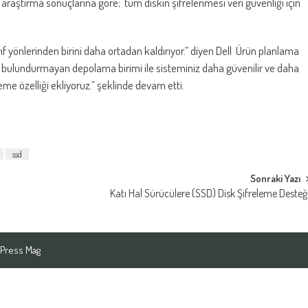
 araştırma sonuçlarına göre; tüm diskin şifrelenmesi veri güvenliği için
yıf yönlerinden birini daha ortadan kaldırıyor.” diyen Dell Ürün planlama
a bulundurmayan depolama birimi ile sisteminiz daha güvenilir ve daha
eme özelliği ekliyoruz.” şeklinde devam etti.
ssd
Sonraki Yazı
Katı Hal Sürücülere (SSD) Disk Şifreleme Desteğ
Press Mag