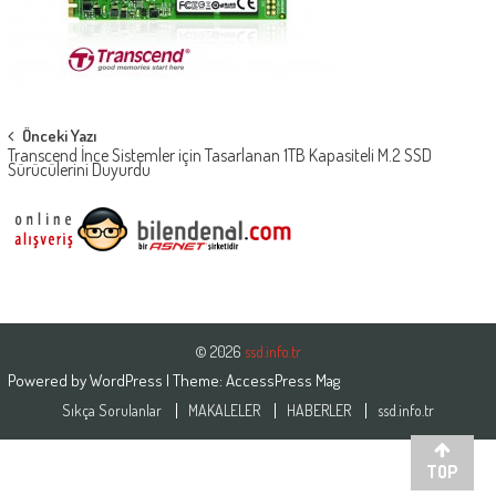
Post
Önceki Yazı
Transcend İnce Sistemler için Tasarlanan 1TB Kapasiteli M.2 SSD
navigation
Sürücülerini Duyurdu
© 2026
ssd.info.tr
Powered by
WordPress
| Theme:
AccessPress Mag
Sıkça Sorulanlar
MAKALELER
HABERLER
ssd.info.tr
TOP