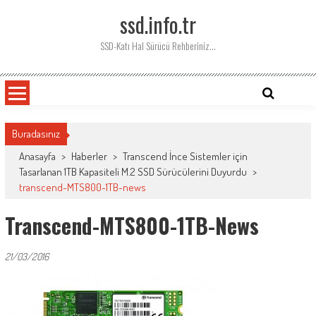
Skip
ssd.info.tr
to
content
SSD-Katı Hal Sürücü Rehberiniz…
Buradasınız
Anasayfa
>
Haberler
>
Transcend İnce Sistemler için
Tasarlanan 1TB Kapasiteli M.2 SSD Sürücülerini Duyurdu
>
transcend-MTS800-1TB-news
Transcend-MTS800-1TB-News
21/03/2016