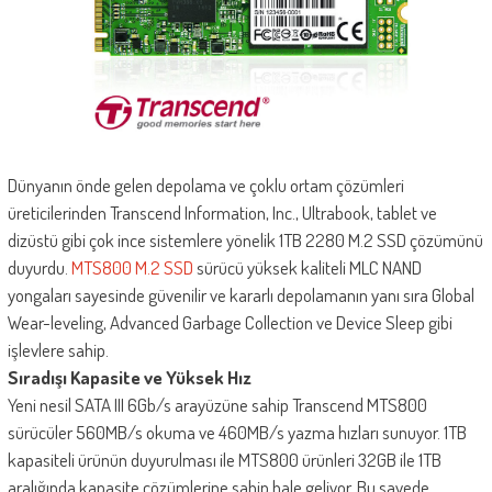
Dünyanın önde gelen depolama ve çoklu ortam çözümleri
üreticilerinden Transcend Information, Inc., Ultrabook, tablet ve
dizüstü gibi çok ince sistemlere yönelik 1TB 2280 M.2 SSD çözümünü
duyurdu.
MTS800 M.2 SSD
sürücü yüksek kaliteli MLC NAND
yongaları sayesinde güvenilir ve kararlı depolamanın yanı sıra Global
Wear-leveling, Advanced Garbage Collection ve Device Sleep gibi
işlevlere sahip.
Sıradışı Kapasite ve Yüksek Hız
Yeni nesil SATA III 6Gb/s arayüzüne sahip Transcend MTS800
sürücüler 560MB/s okuma ve 460MB/s yazma hızları sunuyor. 1TB
kapasiteli ürünün duyurulması ile MTS800 ürünleri 32GB ile 1TB
aralığında kapasite çözümlerine sahip hale geliyor. Bu sayede