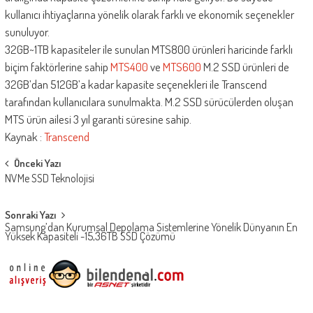
kullanıcı ihtiyaçlarına yönelik olarak farklı ve ekonomik seçenekler
sunuluyor.
32GB~1TB kapasiteler ile sunulan MTS800 ürünleri haricinde farklı
biçim faktörlerine sahip
MTS400
ve
MTS600
M.2 SSD ürünleri de
32GB’dan 512GB’a kadar kapasite seçenekleri ile Transcend
tarafından kullanıcılara sunulmakta. M.2 SSD sürücülerden oluşan
MTS ürün ailesi 3 yıl garanti süresine sahip.
Kaynak :
Transcend
Post
Önceki Yazı
NVMe SSD Teknolojisi
navigation
Sonraki Yazı
Samsung’dan Kurumsal Depolama Sistemlerine Yönelik Dünyanın En
Yüksek Kapasiteli -15,36TB SSD Çözümü