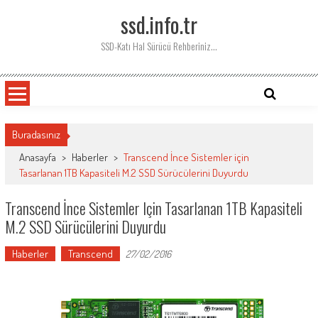
Skip
ssd.info.tr
to
content
SSD-Katı Hal Sürücü Rehberiniz…
Buradasınız
Anasayfa
>
Haberler
>
Transcend İnce Sistemler için
Tasarlanan 1TB Kapasiteli M.2 SSD Sürücülerini Duyurdu
Transcend İnce Sistemler Için Tasarlanan 1TB Kapasiteli
M.2 SSD Sürücülerini Duyurdu
Haberler
Transcend
27/02/2016