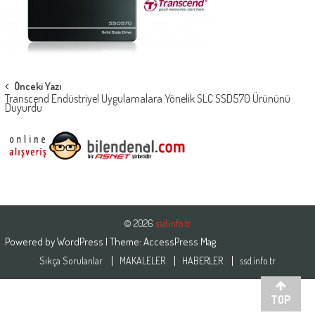
Post
Önceki Yazı
Transcend Endüstriyel Uygulamalara Yönelik SLC SSD570 Ürününü
navigation
Duyurdu
© 2026
ssd.info.tr
Powered by
WordPress
| Theme:
AccessPress Mag
Sıkça Sorulanlar
MAKALELER
HABERLER
ssd.info.tr
TOP