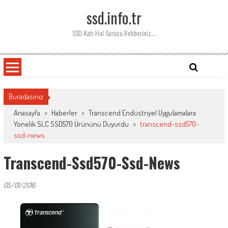
Skip
ssd.info.tr
to
content
SSD-Katı Hal Sürücü Rehberiniz…
Buradasınız
Anasayfa
>
Haberler
>
Transcend Endüstriyel Uygulamalara
Yönelik SLC SSD570 Ürününü Duyurdu
>
transcend-ssd570-
ssd-news
Transcend-Ssd570-Ssd-News
05/01/2016