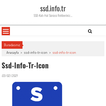
Skip
ssd.info.tr
to
content
SSD-Katı Hal Sürücü Rehberiniz…
Buradasınız
Anasayfa
>
ssd-info-tr-icon
>
ssd-info-tr-icon
Ssd-Info-Tr-Icon
03/02/2021