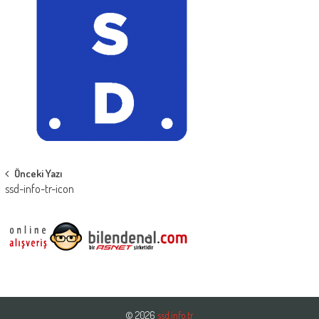
Post
Önceki Yazı
ssd-info-tr-icon
navigation
© 2026
ssd.info.tr