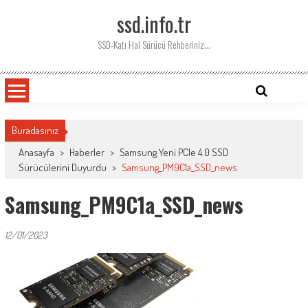
Skip
ssd.info.tr
to
content
SSD-Katı Hal Sürücü Rehberiniz…
Buradasınız
Anasayfa
>
Haberler
>
Samsung Yeni PCIe 4.0 SSD
Sürücülerini Duyurdu
>
Samsung_PM9C1a_SSD_news
Samsung_PM9C1a_SSD_news
12/01/2023