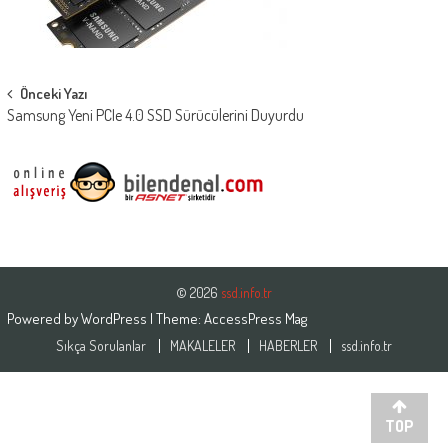
Post
Önceki Yazı
Samsung Yeni PCIe 4.0 SSD Sürücülerini Duyurdu
navigation
© 2026
ssd.info.tr
Powered by
WordPress
| Theme:
AccessPress Mag
Sıkça Sorulanlar
MAKALELER
HABERLER
ssd.info.tr
TOP