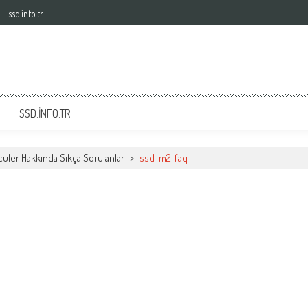
ssd.info.tr
SSD.INFO.TR
üler Hakkında Sıkça Sorulanlar
>
ssd-m2-faq