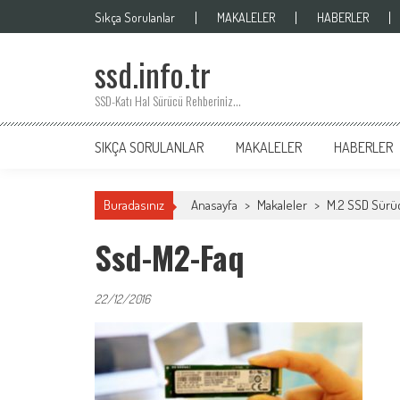
Skip
Sıkça Sorulanlar
MAKALELER
HABERLER
to
content
ssd.info.tr
SSD-Katı Hal Sürücü Rehberiniz…
SIKÇA SORULANLAR
MAKALELER
HABERLER
Buradasınız
Anasayfa
>
Makaleler
>
M.2 SSD Sürüc
Ssd-M2-Faq
22/12/2016