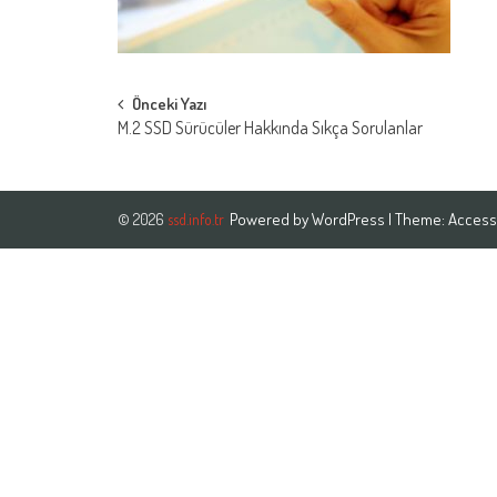
Post
Önceki Yazı
M.2 SSD Sürücüler Hakkında Sıkça Sorulanlar
navigation
Powered by
WordPress
| Theme:
Access
© 2026
ssd.info.tr