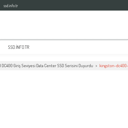
ssd.info.tr
SSD.INFO.TR
al DC400 Giriş Seviyesi Data Center SSD Serisini Duyurdu
>
kingston-dc400