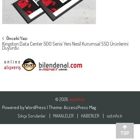
Post
Önceki Yazı
Kingston Data Center 500 Serisi Yeni Nesil Kurumsal SSD Ürünlerini
navigation
Duyurdu
© 2026
ssd.info.tr
Powered by
WordPress
| Theme:
AccessPress Mag
Sıkça Sorulanlar
MAKALELER
HABERLER
ssd.info.tr
TOP