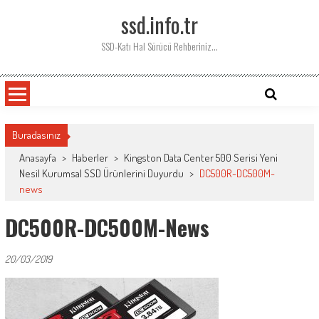
Skip
ssd.info.tr
to
content
SSD-Katı Hal Sürücü Rehberiniz…
Buradasınız
Anasayfa
>
Haberler
>
Kingston Data Center 500 Serisi Yeni
Nesil Kurumsal SSD Ürünlerini Duyurdu
>
DC500R-DC500M-
news
DC500R-DC500M-News
20/03/2019