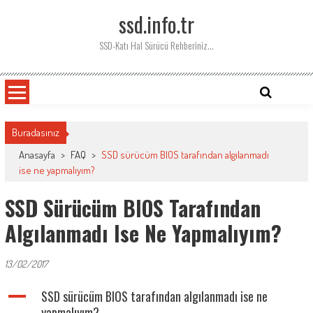
Skip
ssd.info.tr
to
content
SSD-Katı Hal Sürücü Rehberiniz…
Buradasınız
Anasayfa
>
FAQ
>
SSD sürücüm BIOS tarafından algılanmadı
ise ne yapmalıyım?
SSD Sürücüm BIOS Tarafından
Algılanmadı Ise Ne Yapmalıyım?
13/02/2017
A
SSD sürücüm BIOS tarafından algılanmadı ise ne
yapmalıyım?