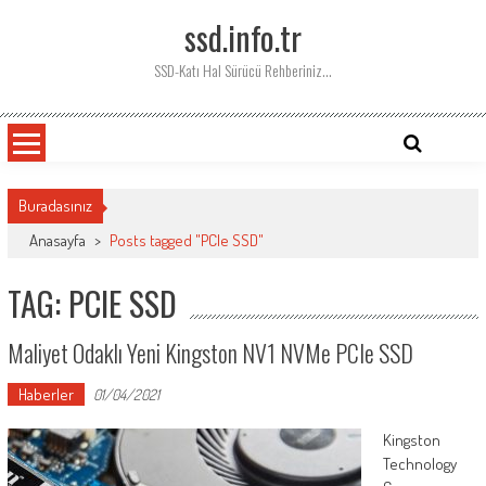
Skip
ssd.info.tr
to
content
SSD-Katı Hal Sürücü Rehberiniz…
Buradasınız
Anasayfa
>
Posts tagged "PCIe SSD"
TAG: PCIE SSD
Maliyet Odaklı Yeni Kingston NV1 NVMe PCIe SSD
Haberler
01/04/2021
Kingston
Technology