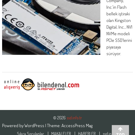
Company,
Inc.’in Flash
bellek iştiraki
olan Kingston
Digital, Inc., NV1
NVMe modeli
PCIe SSD’lerini
piyasaya
sürüyor.
© 2026
ssd.info.tr
Powered by
WordPress
| Theme:
AccessPress Mag
Sıkça Sorulanlar
MAKALELER
HABERLER
ssd.info.tr