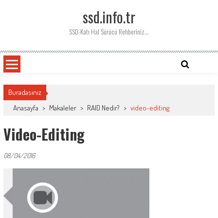
Skip
ssd.info.tr
to
content
SSD-Katı Hal Sürücü Rehberiniz…
Buradasınız
Anasayfa
>
Makaleler
>
RAID Nedir?
>
video-editing
Video-Editing
08/04/2016